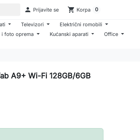

shopping_cart
0
Prijavite se
Korpa
ati
Televizori
Električni romobili
 i foto oprema
Kućanski aparati
Office
Tab A9+ Wi-Fi 128GB/6GB