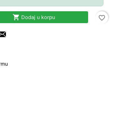

Dodaj u korpu
favorite_border
irmu