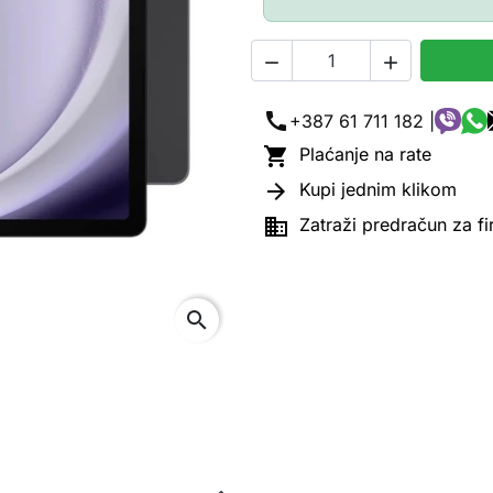


call
+387 61 711 182 |

Plaćanje na rate

Kupi jednim klikom

Zatraži predračun za f
search