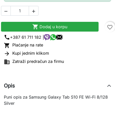



Dodaj u korpu
favorite_border
call
+387 61 711 182 |

Plaćanje na rate

Kupi jednim klikom

Zatraži predračun za firmu
Opis
Puni opis za Samsung Galaxy Tab S10 FE Wi-Fi 8/128
Silver