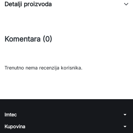
Detalji proizvoda
Komentara (0)
Trenutno nema recenzija korisnika.
arrow_drop_down
Imtec
arrow_drop_down
Kupovina