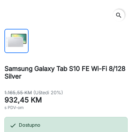
search
Samsung Galaxy Tab S10 FE Wi-Fi 8/128
Silver
1.165,55 KM
(Uštedi 20%)
932,45 KM
s PDV-om

Dostupno