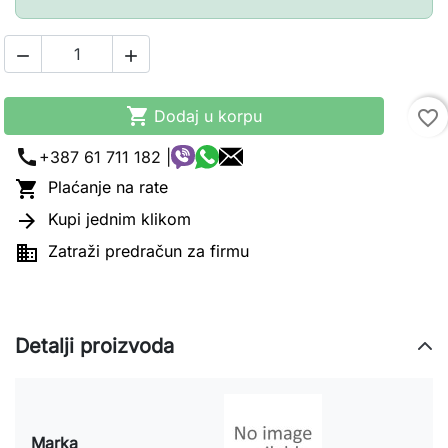



Dodaj u korpu
favorite_border
call
+387 61 711 182 |

Plaćanje na rate

Kupi jednim klikom

Zatraži predračun za firmu
Detalji proizvoda
Marka