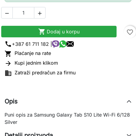



Dodaj u korpu
favorite_border
call
+387 61 711 182 |

Plaćanje na rate

Kupi jednim klikom

Zatraži predračun za firmu
Opis
Puni opis za Samsung Galaxy Tab S10 Lite Wi-Fi 6/128
Silver
Detalji proizvoda