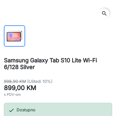
search
Samsung Galaxy Tab S10 Lite Wi-Fi
6/128 Silver
998,90 KM
(Uštedi 10%)
899,00 KM
s PDV-om

Dostupno