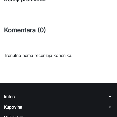
Komentara (0)
Trenutno nema recenzija korisnika.
arrow_drop_down
Imtec
arrow_drop_down
Kupovina