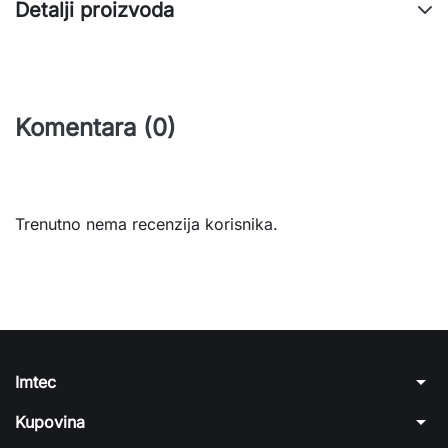
Detalji proizvoda
Komentara (0)
Trenutno nema recenzija korisnika.
arrow_drop_down
Imtec
arrow_drop_down
Kupovina