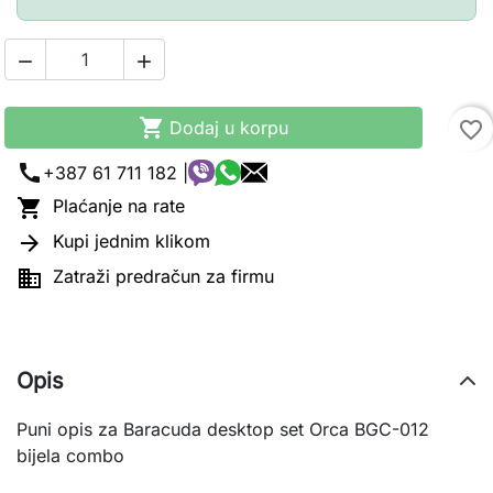



Dodaj u korpu
favorite_border
call
+387 61 711 182 |

Plaćanje na rate

Kupi jednim klikom

Zatraži predračun za firmu
Opis
Puni opis za Baracuda desktop set Orca BGC-012
bijela combo