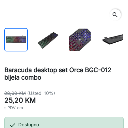
search
Baracuda desktop set Orca BGC-012
bijela combo
28,00 KM
(Uštedi 10%)
25,20 KM
s PDV-om

Dostupno