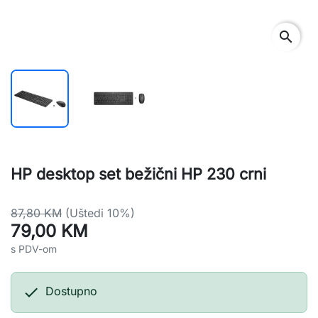
search
HP desktop set bežični HP 230 crni
87,80 KM
(Uštedi 10%)
79,00 KM
s PDV-om

Dostupno