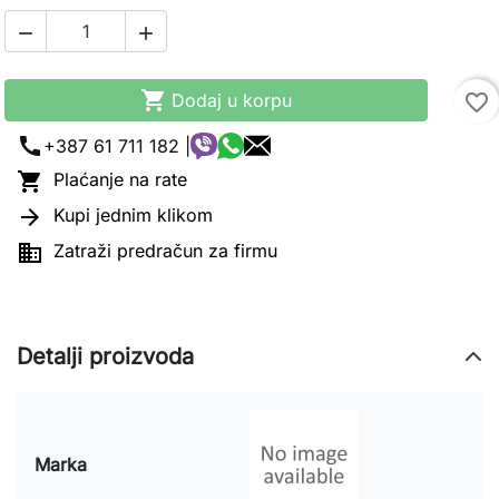



Dodaj u korpu
favorite_border
call
+387 61 711 182 |

Plaćanje na rate

Kupi jednim klikom

Zatraži predračun za firmu
Detalji proizvoda
Marka