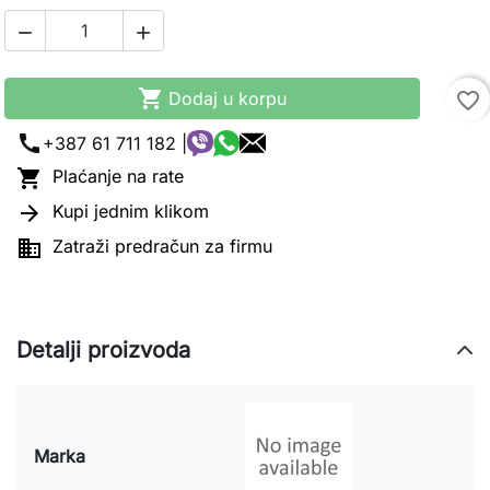



Dodaj u korpu
favorite_border
call
+387 61 711 182 |

Plaćanje na rate

Kupi jednim klikom

Zatraži predračun za firmu
Detalji proizvoda
Marka