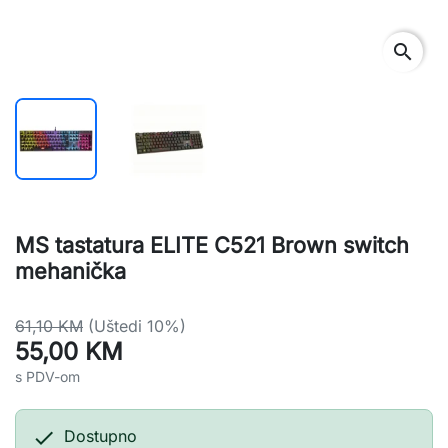
search
MS tastatura ELITE C521 Brown switch
mehanička
61,10 KM
(Uštedi 10%)
55,00 KM
s PDV-om

Dostupno