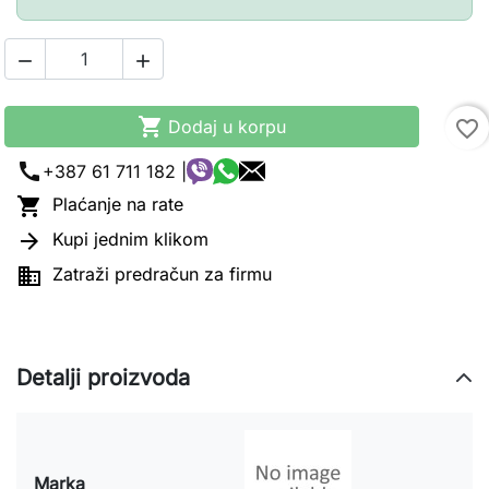



Dodaj u korpu
favorite_border
call
+387 61 711 182 |

Plaćanje na rate

Kupi jednim klikom

Zatraži predračun za firmu
Detalji proizvoda
Marka