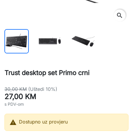
search
Trust desktop set Primo crni
30,00 KM
(Uštedi 10%)
27,00 KM
s PDV-om

Dostupno uz provjeru