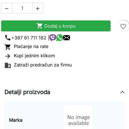



Dodaj u korpu
favorite_border
call
+387 61 711 182 |

Plaćanje na rate

Kupi jednim klikom

Zatraži predračun za firmu
Detalji proizvoda
Marka