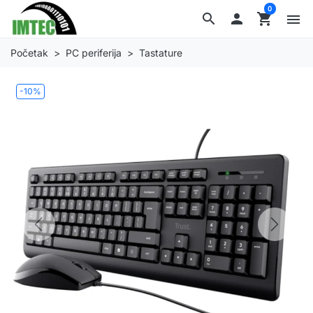
0
search

shopping_cart
menu
Početak
PC periferija
Tastature
-10%
Previous
Next