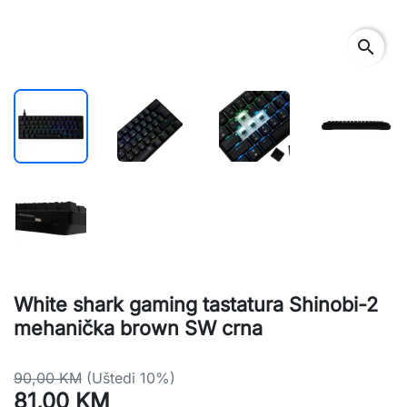
search
White shark gaming tastatura Shinobi-2
mehanička brown SW crna
90,00 KM
(Uštedi 10%)
81,00 KM