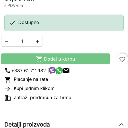
s PDV-om

Dostupno



Dodaj u korpu
favorite_border
call
+387 61 711 182 |

Plaćanje na rate

Kupi jednim klikom

Zatraži predračun za firmu
Detalji proizvoda