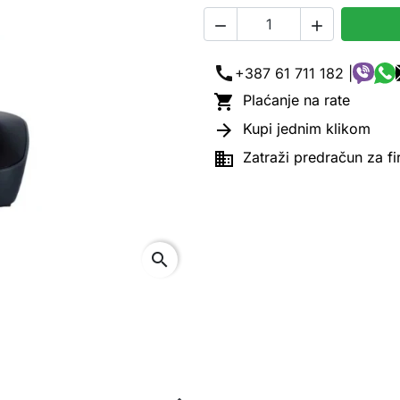


call
+387 61 711 182 |

Plaćanje na rate

Kupi jednim klikom

Zatraži predračun za f
search