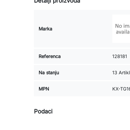
Detalji proizvoda
Marka
Referenca
128181
Na stanju
13 Artikl
MPN
KX-TG1
Podaci