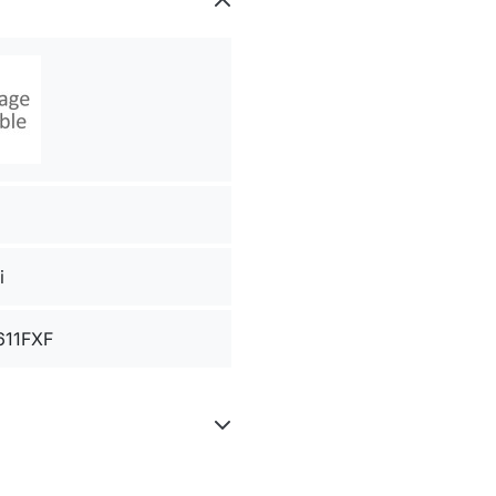
i
611FXF