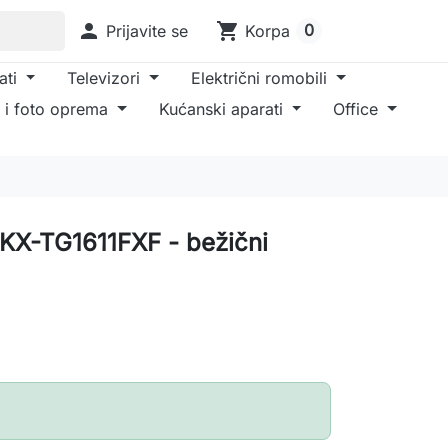

shopping_cart
0
Prijavite se
Korpa
ati
Televizori
Električni romobili
 i foto oprema
Kućanski aparati
Office
 KX-TG1611FXF - bežični