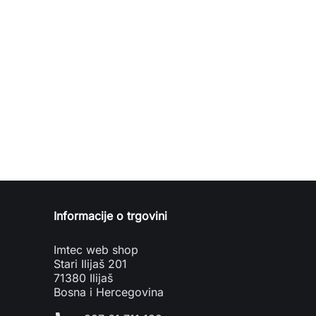
Informacije o trgovini
Imtec web shop
Stari Ilijaš 201
71380 Ilijaš
Bosna i Hercegovina