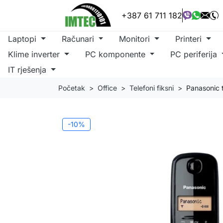
+387 61 711 182
Laptopi
Računari
Monitori
Printeri
Klime inverter
PC komponente
PC periferija
IT rješenja
Početak
Office
Telefoni fiksni
Panasonic 
-10%