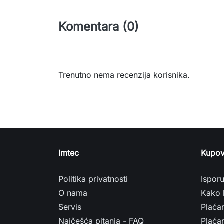
Komentara (0)
Trenutno nema recenzija korisnika.
Imtec
Kupov
Politika privatnosti
Ispor
O nama
Kako 
Servis
Plaća
Najčešća pitanja - FAQ
Plaćan