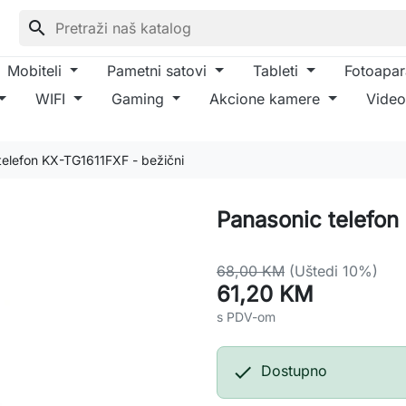
search
Mobiteli
Pametni satovi
Tableti
Fotoapar
WIFI
Gaming
Akcione kamere
Video
telefon KX-TG1611FXF - bežični
Panasonic telefon
68,00 KM
(Uštedi 10%)
61,20 KM
s PDV-om

Dostupno