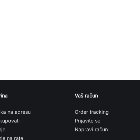
ina
Vaš račun
uka na adresu
Order tracking
kupovati
Prijavite se
nje
Napravi račun
je na rate