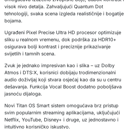
visok nivo detalja. Zahvaljujući Quantum Dot
tehnologiji, svaka scena izgleda realističnije i bogatije
bojama.
Ugrađeni Pixel Precise Ultra HD procesor optimizuje
sliku u realnom vremenu, dok podrška za HDR10+
osigurava bolji kontrast i preciznije prikazivanje
svijetlih i tamnih scena.
Zvuk je jednako impresivan kao i slika – uz Dolby
Atmos i DTS:X, korisnici dobijaju trodimenzionalni
audio doživljaj koji stvara osjećaj kao da su u centru
dešavanja. Funkcija Vocal Boost dodatno poboljšava
jasnoću dijaloga.
Novi Titan OS Smart sistem omogućava brz pristup
svim popularnim streaming aplikacijama, uključujući
Netflix, YouTube, Disney+ i druge, uz jednostavno i
intuitivno korisničko iskustvo.