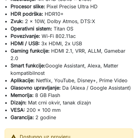
Procesor slike:
Pixel Precise Ultra HD
HDR podrška:
HDR10+
Zvuk:
2 x 10W, Dolby Atmos, DTS:X
Operativni sistem:
Titan OS
Povezivanje:
Wi-Fi 802.11ac
HDMI / USB:
3x HDMI, 2x USB
Gaming funkcije:
HDMI 2.1, VRR, ALLM, Gamebar
2.0
Smart funkcije:
Google Assistant, Alexa, Matter
kompatibilnost
Aplikacije:
Netflix, YouTube, Disney+, Prime Video
Glasovno upravljanje:
Da (Alexa / Google Assistant)
Memorija:
8 GB Flash
Dizajn:
Mat crni okvir, tanak dizajn
VESA:
200 × 100 mm
Garancija:
2 godine

Dostupno uz provjeru