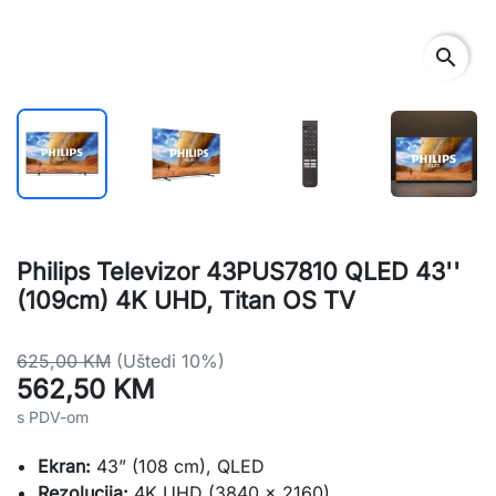
search
Philips Televizor 43PUS7810 QLED 43''
(109cm) 4K UHD, Titan OS TV
625,00 KM
(Uštedi 10%)
562,50 KM
s PDV-om
Ekran:
43” (108 cm), QLED
Rezolucija:
4K UHD (3840 × 2160)