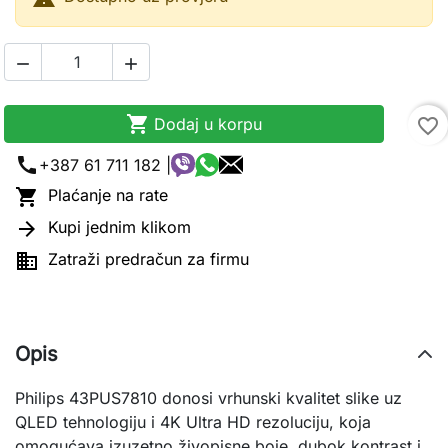



Dodaj u korpu
favorite_border
call
+387 61 711 182 |

Plaćanje na rate

Kupi jednim klikom

Zatraži predračun za firmu
Opis
Philips 43PUS7810 donosi vrhunski kvalitet slike uz
QLED tehnologiju i 4K Ultra HD rezoluciju, koja
omogućava izuzetno živopisne boje, dubok kontrast i