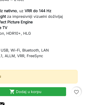
z nativno
, uz
VRR do 144 Hz
ight
za impresivniji vizuelni doživljaj
fect Picture Engine
e TV
ion, HDR10+, HLG
 USB, Wi-Fi, Bluetooth, LAN
1, ALLM, VRR, FreeSync
u

Dodaj u korpu
favorite_border