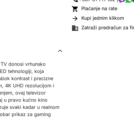

Plaćanje na rate

Kupi jednim klikom

Zatraži predračun za f
 TV donosi vrhunsko
ED tehnologiji, koja
bok kontrast i precizne
om, 4K UHD rezolucijom i
enjem, ovaj televizor
đaj u pravo kućno kino
zuje svaki kadar u realnom
obar prikaz za gaming