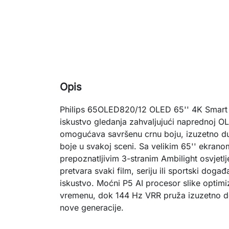
Opis
Philips 65OLED820/12 OLED 65'' 4K Smart
iskustvo gledanja zahvaljujući naprednoj OL
omogućava savršenu crnu boju, izuzetno du
boje u svakoj sceni. Sa velikim 65'' ekran
prepoznatljivim 3-stranim Ambilight osvjetlj
pretvara svaki film, seriju ili sportski doga
iskustvo. Moćni P5 AI procesor slike optimi
vremenu, dok 144 Hz VRR pruža izuzetno d
nove generacije.