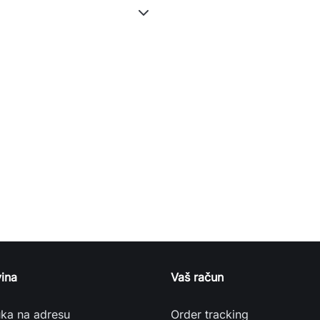
ina
Vaš račun
uka na adresu
Order tracking