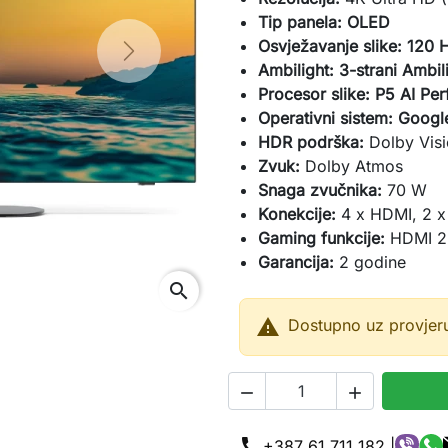
Tip panela:
OLED
Osvježavanje slike:
120 H
Next
Ambilight:
3-strani Ambil
Procesor slike:
P5 AI Per
Operativni sistem:
Googl
HDR podrška:
Dolby Vis
Zvuk:
Dolby Atmos
Snaga zvučnika:
70 W
Konekcije:
4 x HDMI, 2 x
Gaming funkcije:
HDMI 2.
Garancija:
2 godine
search

Dostupno uz provjer


call
+387 61 711 182 |