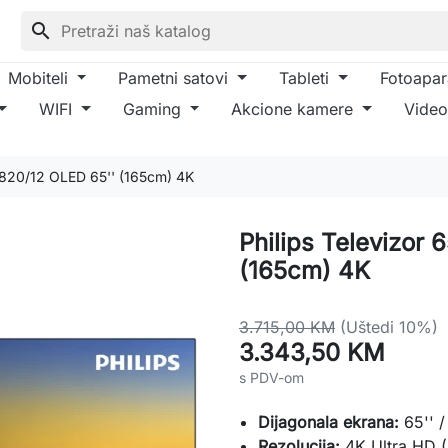
search
Mobiteli
Pametni satovi
Tableti
Fotoapar
WIFI
Gaming
Akcione kamere
Video
D820/12 OLED 65'' (165cm) 4K
Philips Televizor
(165cm) 4K
3.715,00 KM
(Uštedi 10%)
3.343,50 KM
s PDV-om
Dijagonala ekrana:
65'' 
Rezolucija:
4K Ultra HD 