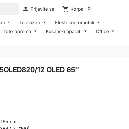

shopping_cart
0
Prijavite se
Korpa
ati
Televizori
Električni romobili
 i foto oprema
Kućanski aparati
Office
 65OLED820/12 OLED 65''
/ 165 cm
(3840 x 2160)