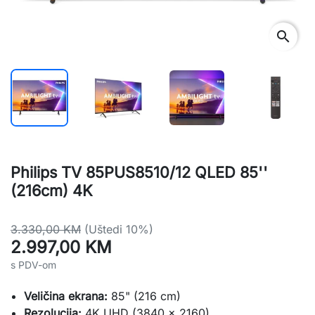
search
Philips TV 85PUS8510/12 QLED 85''
(216cm) 4K
3.330,00 KM
(Uštedi 10%)
2.997,00 KM
s PDV-om
Veličina ekrana:
85" (216 cm)
Rezolucija:
4K UHD (3840 x 2160)