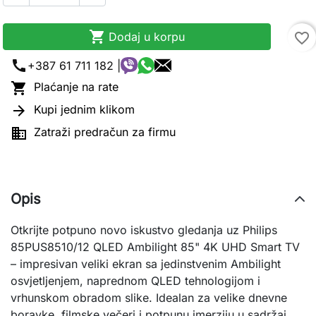

Dodaj u korpu
favorite_border
call
+387 61 711 182 |

Plaćanje na rate

Kupi jednim klikom

Zatraži predračun za firmu
Opis
Otkrijte potpuno novo iskustvo gledanja uz Philips
85PUS8510/12 QLED Ambilight 85" 4K UHD Smart TV
– impresivan veliki ekran sa jedinstvenim Ambilight
osvjetljenjem, naprednom QLED tehnologijom i
vrhunskom obradom slike. Idealan za velike dnevne
boravke, filmske večeri i potpunu imerziju u sadržaj.