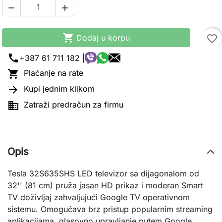



Dodaj u korpu
favorite_border
call
+387 61 711 182 |

Plaćanje na rate

Kupi jednim klikom

Zatraži predračun za firmu
Opis
Tesla 32S635SHS LED televizor sa dijagonalom od
32'' (81 cm) pruža jasan HD prikaz i moderan Smart
TV doživljaj zahvaljujući Google TV operativnom
sistemu. Omogućava brz pristup popularnim streaming
aplikacijama, glasovno upravljanje putem Google