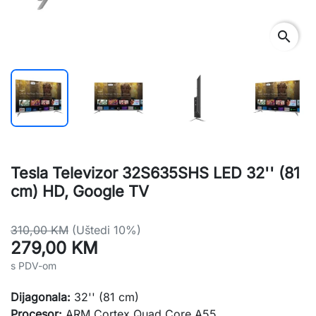
search
Tesla Televizor 32S635SHS LED 32'' (81
cm) HD, Google TV
310,00 KM
(Uštedi 10%)
279,00 KM
s PDV-om
Dijagonala:
32'' (81 cm)
Procesor:
ARM Cortex Quad Core A55