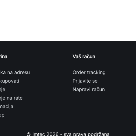
ina
Vaš račun
uka na adresu
Order tracking
kupovati
Prijavite se
nje
Napravi račun
je na rate
macija
ap
© Imtec 2026 - sva prava podržana