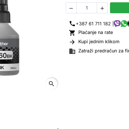


call
+387 61 711 182 |

Plaćanje na rate

Kupi jednim klikom

Zatraži predračun za f
search