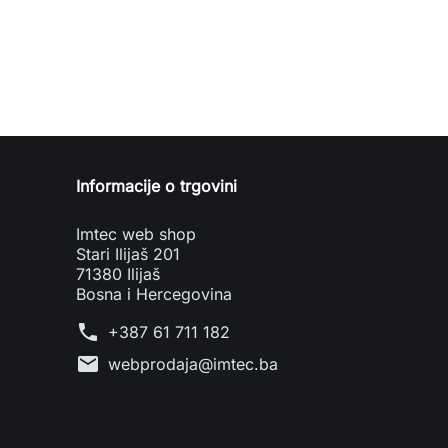
Informacije o trgovini
Imtec web shop
Stari Ilijaš 201
71380 Ilijaš
Bosna i Hercegovina
phone
+387 61 711 182
mail
webprodaja@imtec.ba