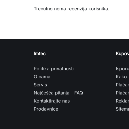
Trenutno nema recenzija korisnika.
Imtec
Kupov
Politika privatnosti
Ispor
O nama
Kako 
Servis
Plaća
Najčešća pitanja - FAQ
Plaćan
Kontaktirajte nas
Rekla
Prodavnice
Sitem