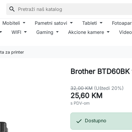
search
Mobiteli
Pametni satovi
Tableti
Fotoapar
WIFI
Gaming
Akcione kamere
Video
ta za printer
Brother BTD60BK t
32,00 KM
(Uštedi 20%)
25,60 KM
s PDV-om

Dostupno