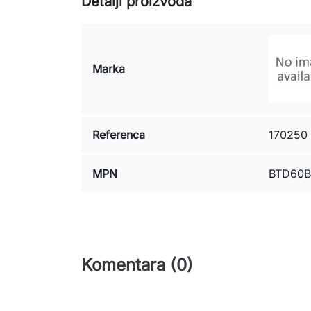
Detalji proizvoda
Marka
Referenca
170250
MPN
BTD60
Komentara (0)