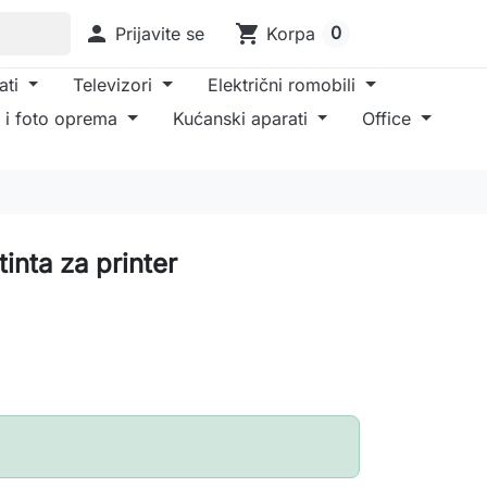

shopping_cart
0
Prijavite se
Korpa
ati
Televizori
Električni romobili
 i foto oprema
Kućanski aparati
Office
inta za printer