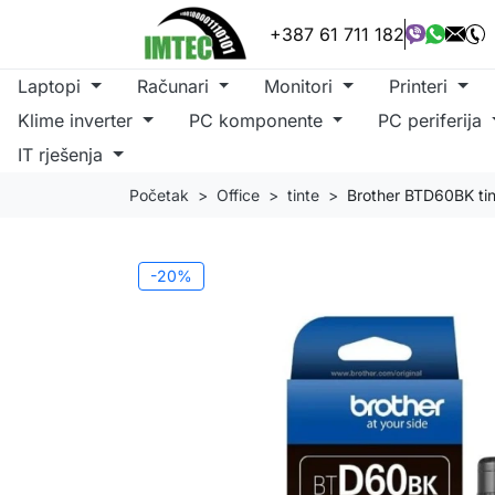
+387 61 711 182
Laptopi
Računari
Monitori
Printeri
Klime inverter
PC komponente
PC periferija
IT rješenja
Početak
Office
tinte
Brother BTD60BK tin
-20%