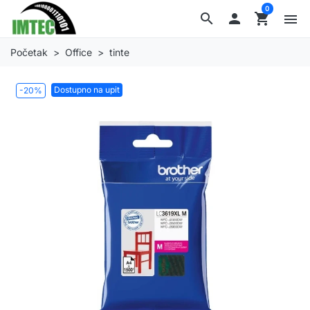
0
search

shopping_cart
menu
Početak
Office
tinte
Dostupno na upit
-20%