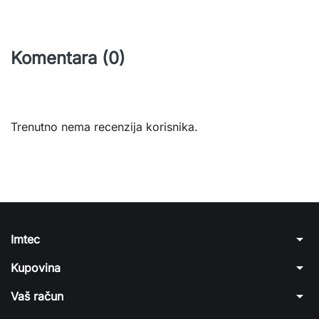
Komentara (0)
Trenutno nema recenzija korisnika.
arrow_drop_down
Imtec
arrow_drop_down
Kupovina
arrow_drop_down
Vaš račun