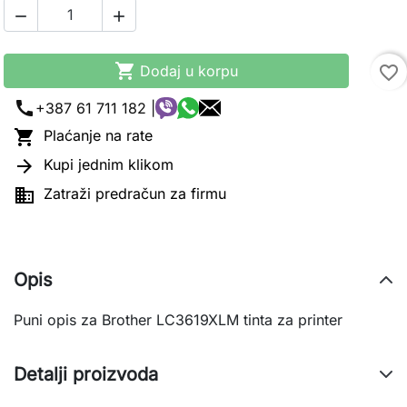



Dodaj u korpu
favorite_border
call
+387 61 711 182 |

Plaćanje na rate

Kupi jednim klikom

Zatraži predračun za firmu
Opis
Puni opis za Brother LC3619XLM tinta za printer
Detalji proizvoda