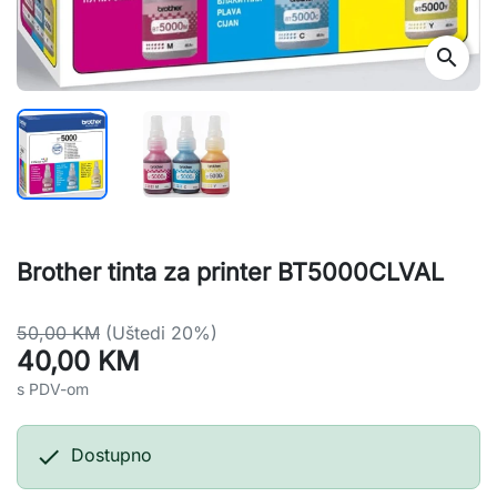
search
Brother tinta za printer BT5000CLVAL
50,00 KM
(Uštedi 20%)
40,00 KM
s PDV-om

Dostupno