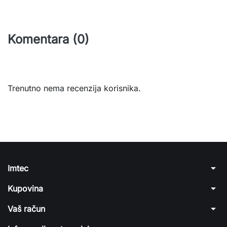
Komentara (0)
Trenutno nema recenzija korisnika.
arrow_drop_down
Imtec
arrow_drop_down
Kupovina
arrow_drop_down
Vaš račun