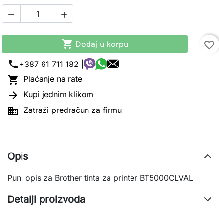



Dodaj u korpu
favorite_border
call
+387 61 711 182 |

Plaćanje na rate

Kupi jednim klikom

Zatraži predračun za firmu
Opis
Puni opis za Brother tinta za printer BT5000CLVAL
Detalji proizvoda