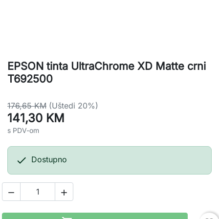
EPSON tinta UltraChrome XD Matte crni
T692500
176,65 KM
(Uštedi 20%)
141,30 KM
s PDV-om

Dostupno

