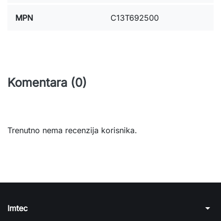
MPN
C13T692500
Komentara (0)
Trenutno nema recenzija korisnika.
arrow_drop_down
Imtec