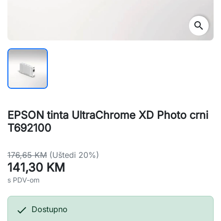
search
EPSON tinta UltraChrome XD Photo crni
T692100
176,65 KM
(Uštedi 20%)
141,30 KM
s PDV-om

Dostupno