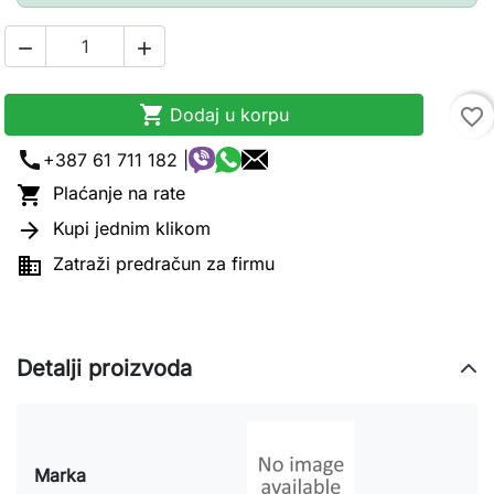



Dodaj u korpu
favorite_border
call
+387 61 711 182 |

Plaćanje na rate

Kupi jednim klikom

Zatraži predračun za firmu
Detalji proizvoda
Marka