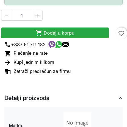



Dodaj u korpu
favorite_border
call
+387 61 711 182 |

Plaćanje na rate

Kupi jednim klikom

Zatraži predračun za firmu
Detalji proizvoda
Marka