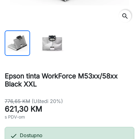
search
Epson tinta WorkForce M53xx/58xx
Black XXL
776,65 KM
(Uštedi 20%)
621,30 KM
s PDV-om

Dostupno