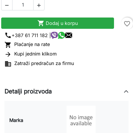



Dodaj u korpu
favorite_border
call
+387 61 711 182 |

Plaćanje na rate

Kupi jednim klikom

Zatraži predračun za firmu
Detalji proizvoda
Marka