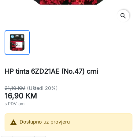
search
HP tinta 6ZD21AE (No.47) crni
21,10 KM
(Uštedi 20%)
16,90 KM
s PDV-om

Dostupno uz provjeru