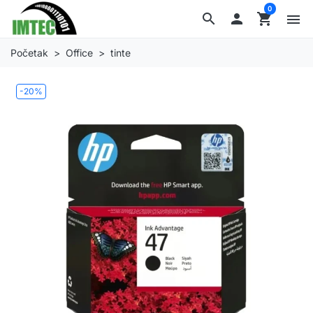
0
search

shopping_cart
menu
Početak
Office
tinte
-20%