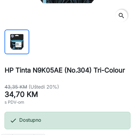
search
HP Tinta N9K05AE (No.304) Tri-Colour
43,35 KM
(Uštedi 20%)
34,70 KM
s PDV-om

Dostupno