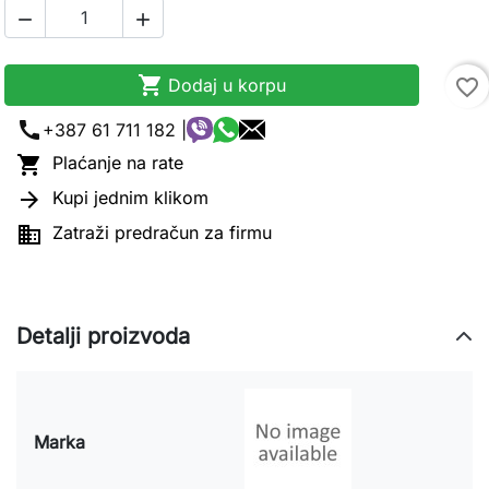



Dodaj u korpu
favorite_border
call
+387 61 711 182 |

Plaćanje na rate

Kupi jednim klikom

Zatraži predračun za firmu
Detalji proizvoda
Marka