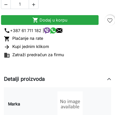



Dodaj u korpu
favorite_border
call
+387 61 711 182 |

Plaćanje na rate

Kupi jednim klikom

Zatraži predračun za firmu
Detalji proizvoda
Marka