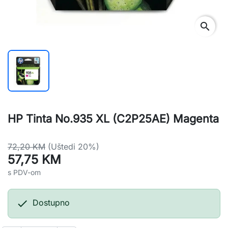
search
HP Tinta No.935 XL (C2P25AE) Magenta
72,20 KM
(Uštedi 20%)
57,75 KM
s PDV-om

Dostupno