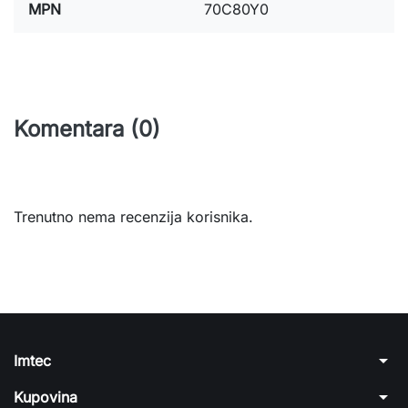
MPN
70C80Y0
Komentara (0)
Trenutno nema recenzija korisnika.
arrow_drop_down
Imtec
arrow_drop_down
Kupovina