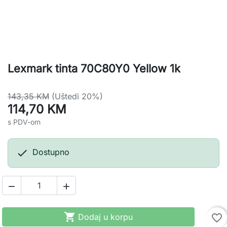
Lexmark tinta 70C80Y0 Yellow 1k
143,35 KM
(Uštedi 20%)
114,70 KM
s PDV-om

Dostupno



Dodaj u korpu
favorite_border