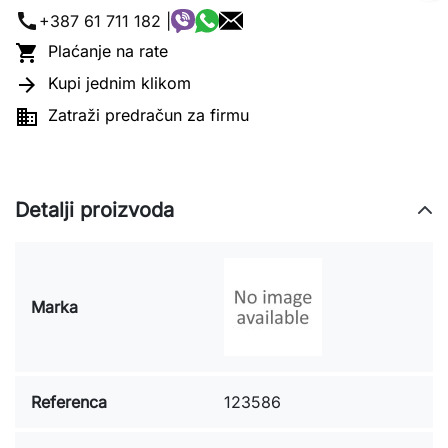
call
+387 61 711 182 |

Plaćanje na rate

Kupi jednim klikom

Zatraži predračun za firmu
Detalji proizvoda
Marka
Referenca
123586