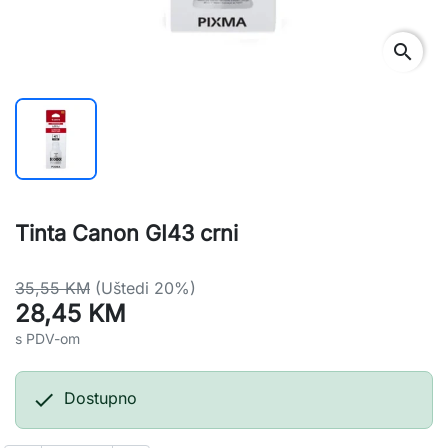
search
Tinta Canon GI43 crni
35,55 KM
(Uštedi 20%)
28,45 KM
s PDV-om

Dostupno