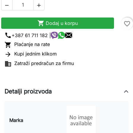



Dodaj u korpu
favorite_border
call
+387 61 711 182 |

Plaćanje na rate

Kupi jednim klikom

Zatraži predračun za firmu
Detalji proizvoda
Marka