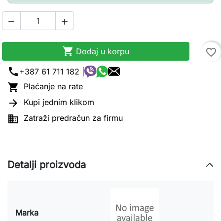



Dodaj u korpu
favorite_border
call
+387 61 711 182 |

Plaćanje na rate

Kupi jednim klikom

Zatraži predračun za firmu
Detalji proizvoda
Marka