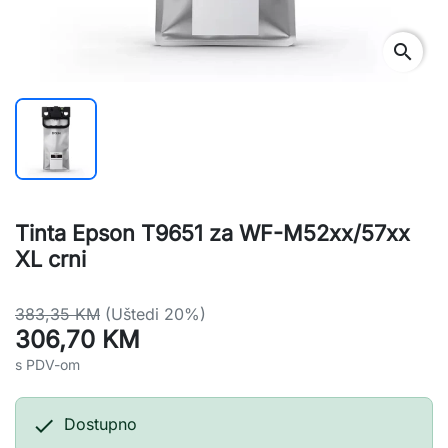
search
Tinta Epson T9651 za WF-M52xx/57xx
XL crni
383,35 KM
(Uštedi 20%)
306,70 KM
s PDV-om

Dostupno