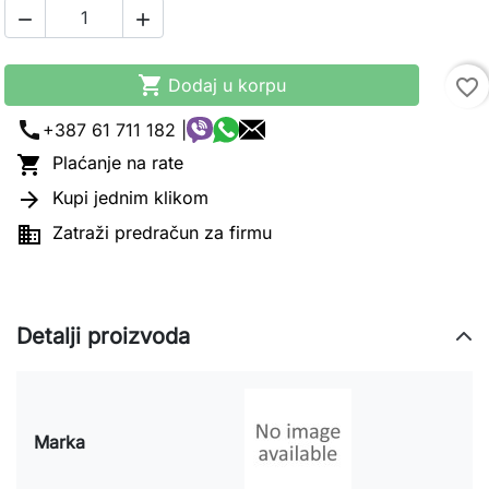



Dodaj u korpu
favorite_border
call
+387 61 711 182 |

Plaćanje na rate

Kupi jednim klikom

Zatraži predračun za firmu
Detalji proizvoda
Marka