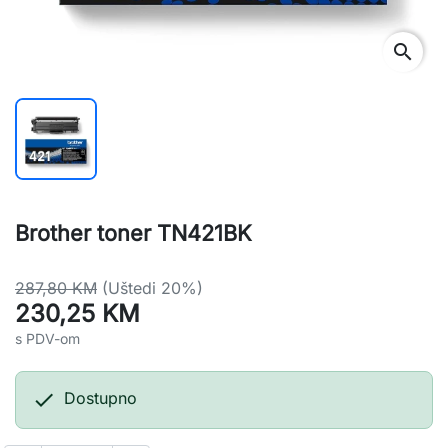
search
Brother toner TN421BK
287,80 KM
(Uštedi 20%)
230,25 KM
s PDV-om

Dostupno