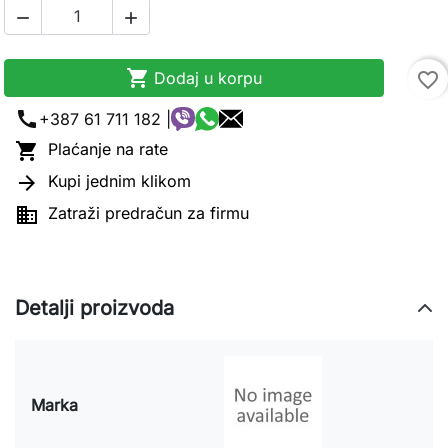



Dodaj u korpu
favorite_border
call
+387 61 711 182 |

Plaćanje na rate

Kupi jednim klikom

Zatraži predračun za firmu
Detalji proizvoda
Marka