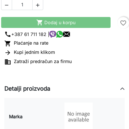



Dodaj u korpu
favorite_border
call
+387 61 711 182 |

Plaćanje na rate

Kupi jednim klikom

Zatraži predračun za firmu
Detalji proizvoda
Marka