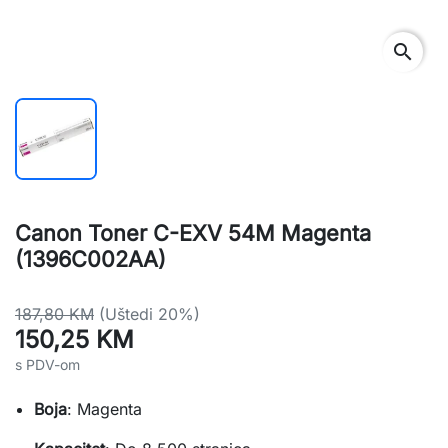
search
Canon Toner C-EXV 54M Magenta
(1396C002AA)
187,80 KM
(Uštedi 20%)
150,25 KM
s PDV-om
Boja
: Magenta