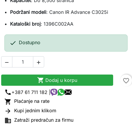
Kapacitet
: Do 8,500 stranica
Podržani modeli
: Canon IR Advance C3025i
Kataloški broj
: 1396C002AA

Dostupno



Dodaj u korpu
favorite_border
call
+387 61 711 182 |

Plaćanje na rate

Kupi jednim klikom

Zatraži predračun za firmu