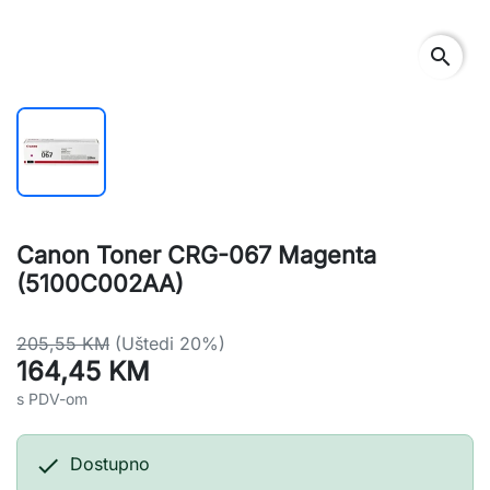
search
Canon Toner CRG-067 Magenta
(5100C002AA)
205,55 KM
(Uštedi 20%)
164,45 KM
s PDV-om

Dostupno