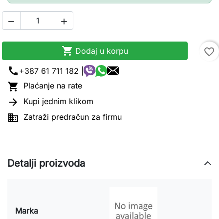



Dodaj u korpu
favorite_border
call
+387 61 711 182 |

Plaćanje na rate

Kupi jednim klikom

Zatraži predračun za firmu
Detalji proizvoda
Marka