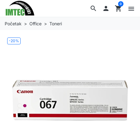
0
search

shopping_cart
menu
Početak
Office
Toneri
-20%