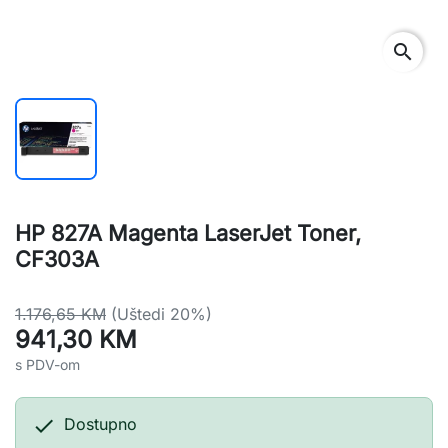
search
HP 827A Magenta LaserJet Toner,
CF303A
1.176,65 KM
(Uštedi 20%)
941,30 KM
s PDV-om

Dostupno