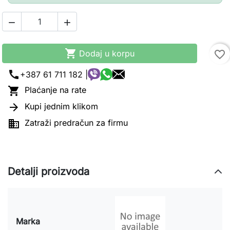



Dodaj u korpu
favorite_border
call
+387 61 711 182 |

Plaćanje na rate

Kupi jednim klikom

Zatraži predračun za firmu
Detalji proizvoda
Marka