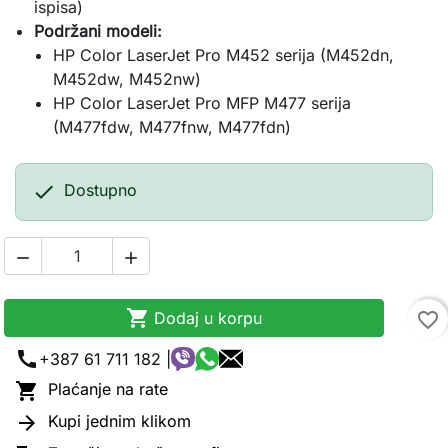
ispisa)
Podržani modeli:
HP Color LaserJet Pro M452 serija (M452dn,
M452dw, M452nw)
HP Color LaserJet Pro MFP M477 serija
(M477fdw, M477fnw, M477fdn)

Dostupno



Dodaj u korpu
favorite_border
call
+387 61 711 182 |

Plaćanje na rate

Kupi jednim klikom