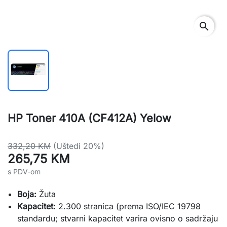
search
HP Toner 410A (CF412A) Yelow
332,20 KM
(Uštedi 20%)
265,75 KM
s PDV-om
Boja:
Žuta
Kapacitet:
2.300 stranica (prema ISO/IEC 19798
standardu; stvarni kapacitet varira ovisno o sadržaju