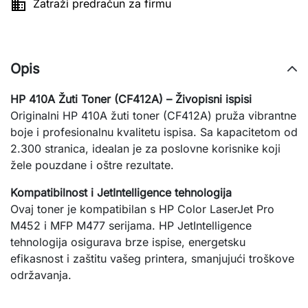

Zatraži predračun za firmu
Opis
HP 410A Žuti Toner (CF412A) – Živopisni ispisi
Originalni HP 410A žuti toner (CF412A) pruža vibrantne
boje i profesionalnu kvalitetu ispisa. Sa kapacitetom od
2.300 stranica, idealan je za poslovne korisnike koji
žele pouzdane i oštre rezultate.
Kompatibilnost i JetIntelligence tehnologija
Ovaj toner je kompatibilan s HP Color LaserJet Pro
M452 i MFP M477 serijama. HP JetIntelligence
tehnologija osigurava brze ispise, energetsku
efikasnost i zaštitu vašeg printera, smanjujući troškove
održavanja.