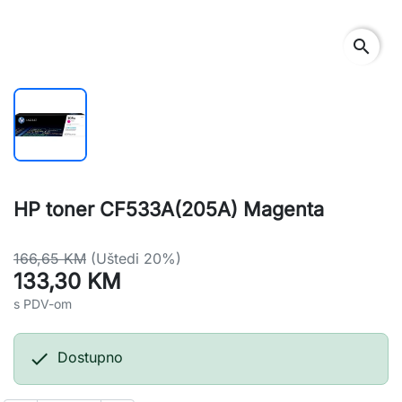
search
HP toner CF533A(205A) Magenta
166,65 KM
(Uštedi 20%)
133,30 KM
s PDV-om

Dostupno