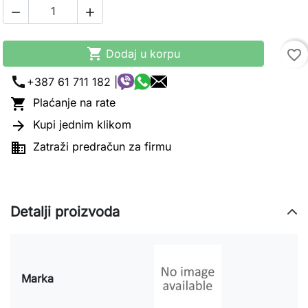



Dodaj u korpu
favorite_border
call
+387 61 711 182 |

Plaćanje na rate

Kupi jednim klikom

Zatraži predračun za firmu
Detalji proizvoda
Marka