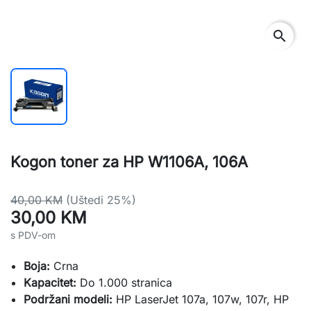
search
Kogon toner za HP W1106A, 106A
40,00 KM
(Uštedi 25%)
30,00 KM
s PDV-om
Boja:
Crna
Kapacitet:
Do 1.000 stranica
Podržani modeli:
HP LaserJet 107a, 107w, 107r, HP