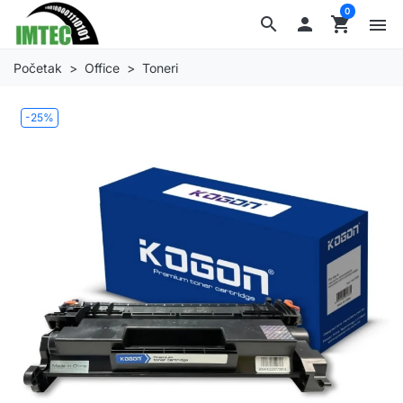
0
search

shopping_cart
menu
Početak
Office
Toneri
-25%