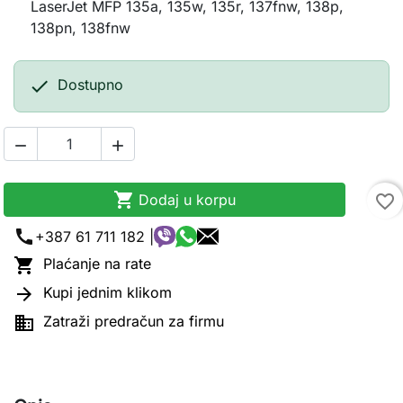
LaserJet MFP 135a, 135w, 135r, 137fnw, 138p,
138pn, 138fnw

Dostupno



Dodaj u korpu
favorite_border
call
+387 61 711 182 |

Plaćanje na rate

Kupi jednim klikom

Zatraži predračun za firmu