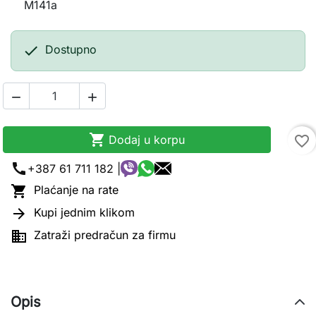
M141a

Dostupno



Dodaj u korpu
favorite_border
call
+387 61 711 182 |

Plaćanje na rate

Kupi jednim klikom

Zatraži predračun za firmu
Opis