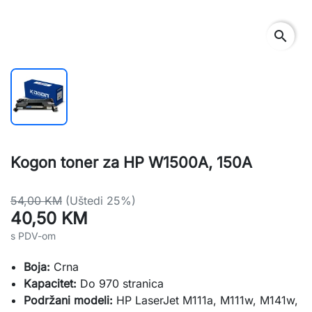
search
Kogon toner za HP W1500A, 150A
54,00 KM
(Uštedi 25%)
40,50 KM
s PDV-om
Boja:
Crna
Kapacitet:
Do 970 stranica
Podržani modeli:
HP LaserJet M111a, M111w, M141w,