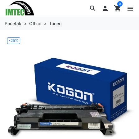
0
search

shopping_cart
menu
Početak
Office
Toneri
-25%