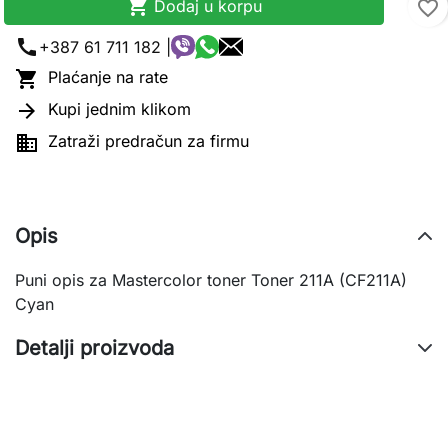

Dodaj u korpu
favorite_border
call
+387 61 711 182 |

Plaćanje na rate

Kupi jednim klikom

Zatraži predračun za firmu
Opis
Puni opis za Mastercolor toner Toner 211A (CF211A)
Cyan
Detalji proizvoda