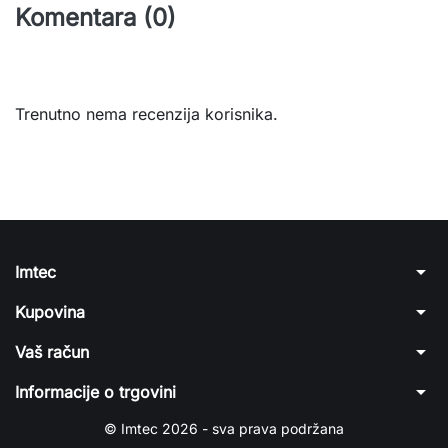
Komentara (0)
Trenutno nema recenzija korisnika.
arrow_drop_down
Imtec
arrow_drop_down
Kupovina
arrow_drop_down
Vaš račun
arrow_drop_down
Informacije o trgovini
© Imtec 2026 - sva prava podržana