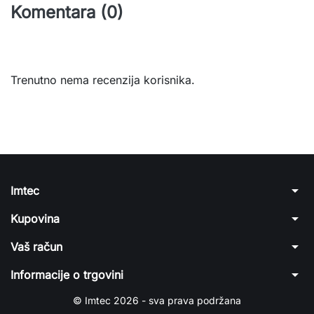
Komentara (0)
Trenutno nema recenzija korisnika.
arrow_drop_down
Imtec
arrow_drop_down
Kupovina
arrow_drop_down
Vaš račun
arrow_drop_down
Informacije o trgovini
© Imtec 2026 - sva prava podržana