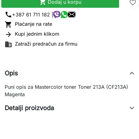

Dodaj u korpu
favorite_border
call
+387 61 711 182 |

Plaćanje na rate

Kupi jednim klikom

Zatraži predračun za firmu
Opis
Puni opis za Mastercolor toner Toner 213A (CF213A)
Magenta
Detalji proizvoda