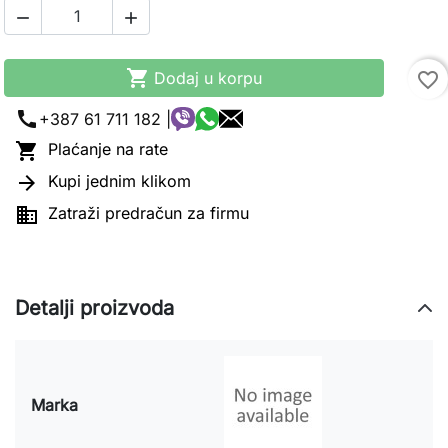



Dodaj u korpu
favorite_border
call
+387 61 711 182 |

Plaćanje na rate

Kupi jednim klikom

Zatraži predračun za firmu
Detalji proizvoda
Marka