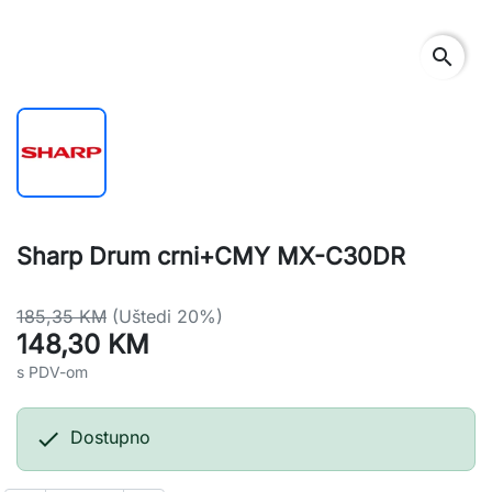
search
Sharp Drum crni+CMY MX-C30DR
185,35 KM
(Uštedi 20%)
148,30 KM
s PDV-om

Dostupno