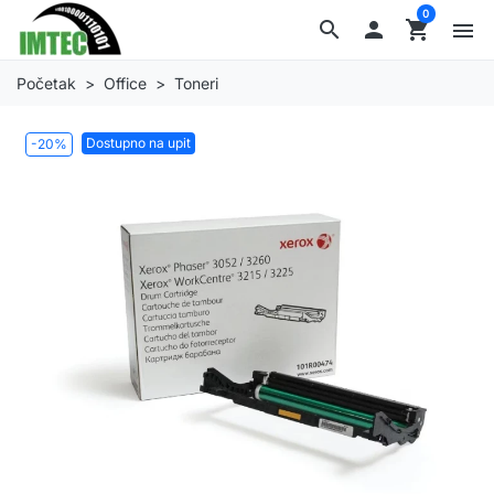
0
search

shopping_cart
menu
Početak
Office
Toneri
Dostupno na upit
-20%