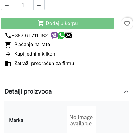



Dodaj u korpu
favorite_border
call
+387 61 711 182 |

Plaćanje na rate

Kupi jednim klikom

Zatraži predračun za firmu
Detalji proizvoda
Marka