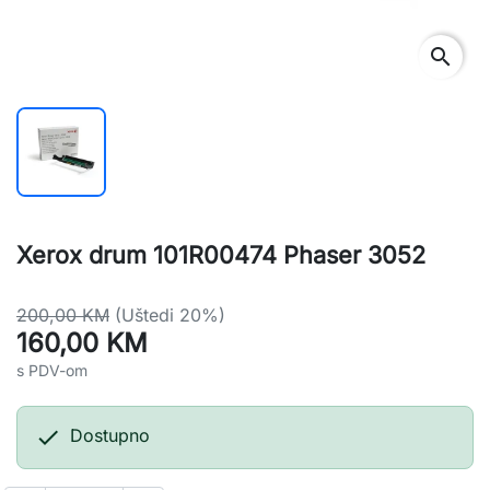
search
Xerox drum 101R00474 Phaser 3052
200,00 KM
(Uštedi 20%)
160,00 KM
s PDV-om

Dostupno