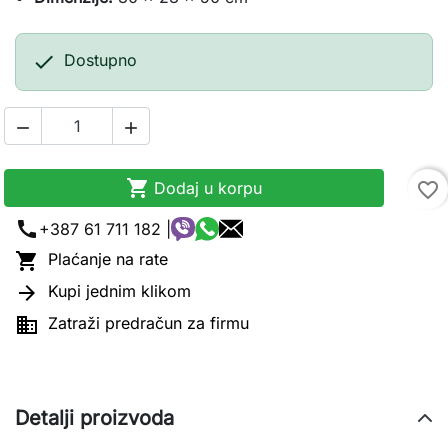

Dostupno



Dodaj u korpu
favorite_border
call
+387 61 711 182 |

Plaćanje na rate

Kupi jednim klikom

Zatraži predračun za firmu
Detalji proizvoda