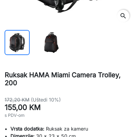
search
Ruksak HAMA Miami Camera Trolley,
200
172,20 KM
(Uštedi 10%)
155,00 KM
s PDV-om
Vrsta dodatka:
Ruksak za kameru
Dimenzije:
30 x 23 x 50 cm