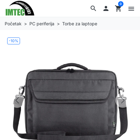
0
search

shopping_cart
menu
Početak
PC periferija
Torbe za laptope
-10%
Previous
Next