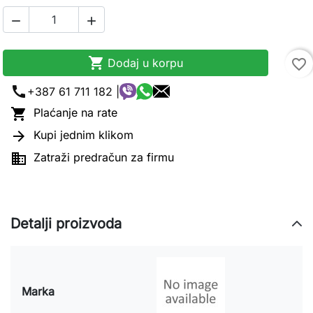



Dodaj u korpu
favorite_border
call
+387 61 711 182 |

Plaćanje na rate

Kupi jednim klikom

Zatraži predračun za firmu
Detalji proizvoda
Marka