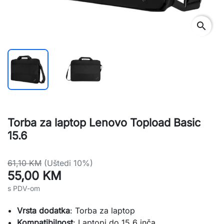
search
Torba za laptop Lenovo Topload Basic
15.6
61,10 KM
(Uštedi 10%)
55,00 KM
s PDV-om
Vrsta dodatka
: Torba za laptop
Kompatibilnost
: Laptopi do 15.6 inča