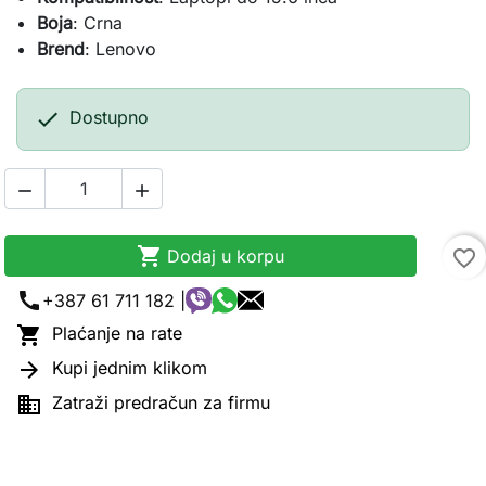
Boja
: Crna
Brend
: Lenovo

Dostupno



Dodaj u korpu
favorite_border
call
+387 61 711 182 |

Plaćanje na rate

Kupi jednim klikom

Zatraži predračun za firmu