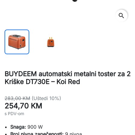
search
BUYDEEM automatski metalni toster za 2
Kriške DT730E – Koi Red
283,00 KM
(Uštedi 10%)
254,70 KM
s PDV-om
Snaga:
900 W
Broj nivoa zapečenosti:
9 nivoa