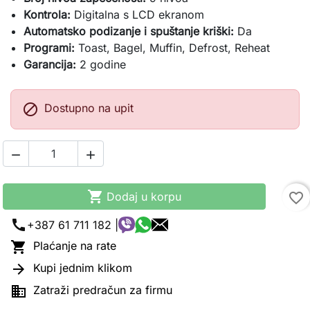
Kontrola:
Digitalna s LCD ekranom
Automatsko podizanje i spuštanje kriški:
Da
Programi:
Toast, Bagel, Muffin, Defrost, Reheat
Garancija:
2 godine

Dostupno na upit



Dodaj u korpu
favorite_border
call
+387 61 711 182 |

Plaćanje na rate

Kupi jednim klikom

Zatraži predračun za firmu