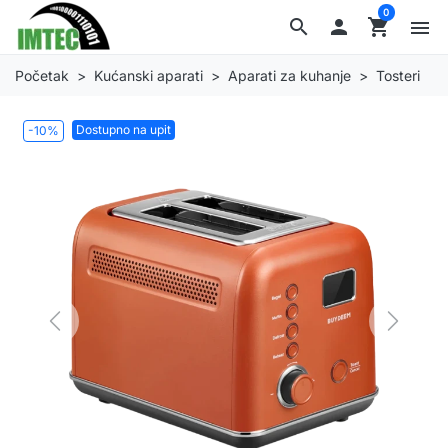
0
search

shopping_cart
menu
Početak
Kućanski aparati
Aparati za kuhanje
Tosteri
Dostupno na upit
-10%
Previous
Next