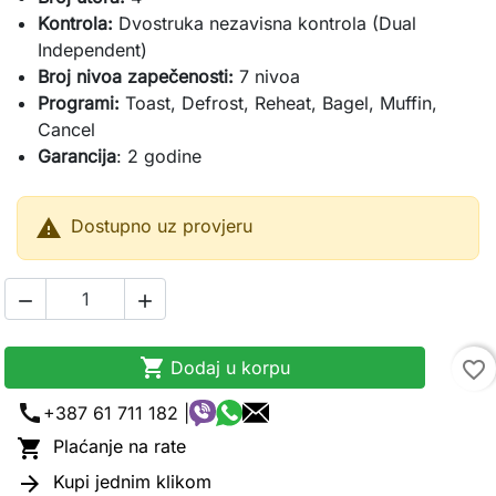
Kontrola:
Dvostruka nezavisna kontrola (Dual
Independent)
Broj nivoa zapečenosti:
7 nivoa
Programi:
Toast, Defrost, Reheat, Bagel, Muffin,
Cancel
Garancija
: 2 godine

Dostupno uz provjeru



Dodaj u korpu
favorite_border
call
+387 61 711 182 |

Plaćanje na rate

Kupi jednim klikom