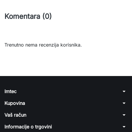
Komentara (0)
Trenutno nema recenzija korisnika.
arrow_drop_down
Imtec
arrow_drop_down
Kupovina
arrow_drop_down
Vaš račun
arrow_drop_down
Informacije o trgovini