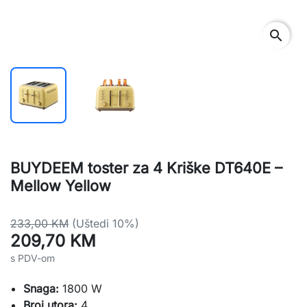
search
BUYDEEM toster za 4 Kriške DT640E –
Mellow Yellow
233,00 KM
(Uštedi 10%)
209,70 KM
s PDV-om
Snaga:
1800 W
Broj utora:
4