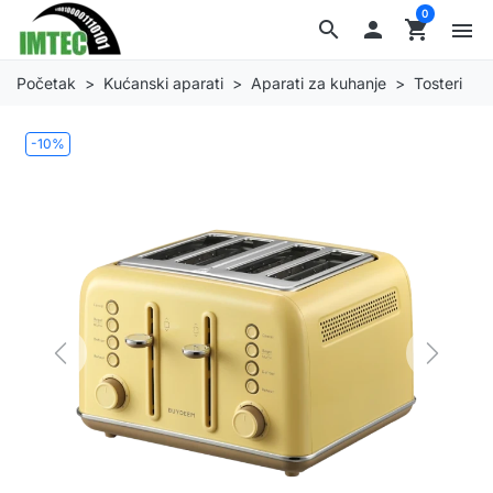
0
search

shopping_cart
menu
Početak
Kućanski aparati
Aparati za kuhanje
Tosteri
-10%
Previous
Next