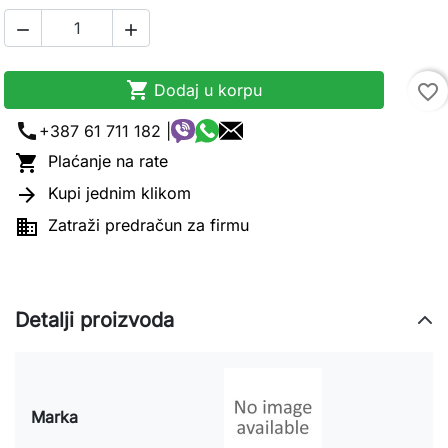



Dodaj u korpu
favorite_border
call
+387 61 711 182 |

Plaćanje na rate

Kupi jednim klikom

Zatraži predračun za firmu
Detalji proizvoda
Marka