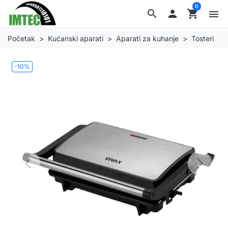
0
search

shopping_cart
menu
Početak
Kućanski aparati
Aparati za kuhanje
Tosteri
-10%
Previous
Next