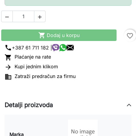



Dodaj u korpu
favorite_border
call
+387 61 711 182 |

Plaćanje na rate

Kupi jednim klikom

Zatraži predračun za firmu
Detalji proizvoda
Marka