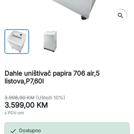
search
Dahle uništivač papira 706 air,5
listova,P7,60l
3.998,90 KM
(Uštedi 10%)
3.599,00 KM
s PDV-om

Dostupno