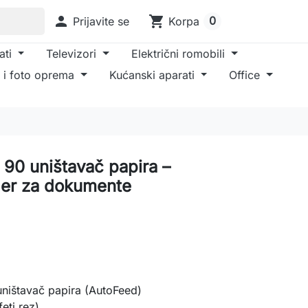

shopping_cart
0
Prijavite se
Korpa
ati
Televizori
Električni romobili
 i foto oprema
Kućanski aparati
Office
90 uništavač papira –
der za dokumente
ništavač papira (AutoFeed)
eti rez)