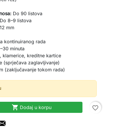
nosa:
Do 90 listova
Do 8–9 listova
 12 mm
a kontinuiranog rada
–30 minuta
, klamerice, kreditne kartice
 (sprječava zaglavljivanje)
m (zaključavanje tokom rada)
u

Dodaj u korpu
favorite_border