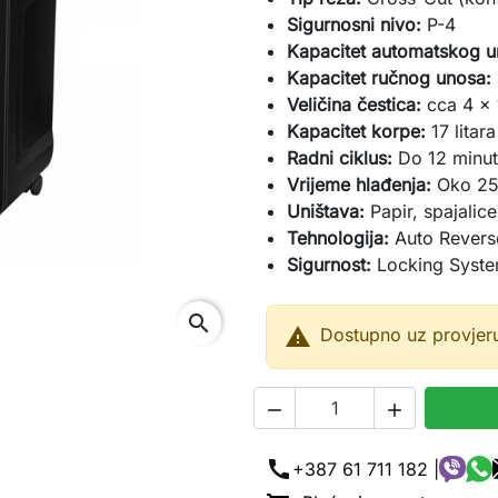
Sigurnosni nivo:
P-4
Kapacitet automatskog u
Kapacitet ručnog unosa:
Veličina čestica:
cca 4 ×
Kapacitet korpe:
17 litara
Radni ciklus:
Do 12 minut
Vrijeme hlađenja:
Oko 25
Uništava:
Papir, spajalice
Tehnologija:
Auto Reverse
Sigurnost:
Locking Syste
search

Dostupno uz provjer


call
+387 61 711 182 |