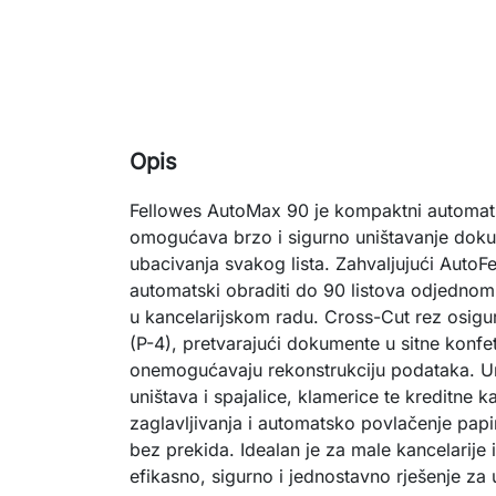
Opis
Fellowes AutoMax 90 je kompaktni automatsk
omogućava brzo i sigurno uništavanje dok
ubacivanja svakog lista. Zahvaljujući AutoF
automatski obraditi do 90 listova odjednom,
u kancelarijskom radu. Cross-Cut rez osigur
(P-4), pretvarajući dokumente u sitne konfet
onemogućavaju rekonstrukciju podataka. U
uništava i spajalice, klamerice te kreditne k
zaglavljivanja i automatsko povlačenje pap
bez prekida. Idealan je za male kancelarije i
efikasno, sigurno i jednostavno rješenje za u