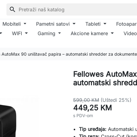
search
Mobiteli
Pametni satovi
Tableti
Fotoapar
WIFI
Gaming
Akcione kamere
Video
s AutoMax 90 uništavač papira – automatski shredder za dokumente
Fellowes AutoMax 
automatski shred
599,00 KM
(Uštedi 25%)
449,25 KM
s PDV-om
Tip uređaja:
Automatski u
Tip reza:
Cross-Cut (konf