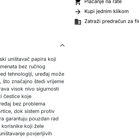

Plaćanje na rate

Kupi jednim klikom

Zatraži predračun za f
i uništavač papira koji
umenata bez ručnog
eed tehnologiji, uređaj može
 što značajno štedi vrijeme
ava visok nivo sigurnosti
i čestice koje
ređaj bez problema
artice, dok sistem protiv
ira garantuju pouzdan rad
 korisnike koji žele
ništavanje povjerljivih