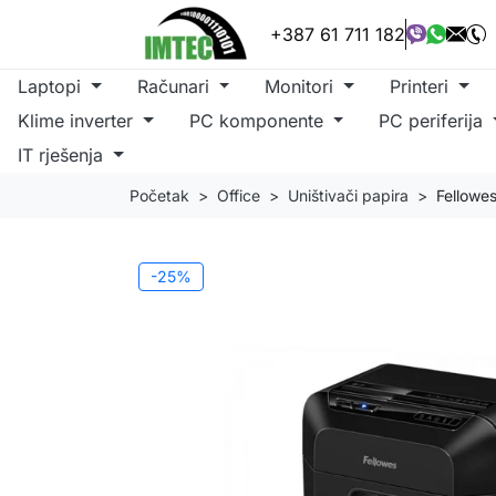
+387 61 711 182
Laptopi
Računari
Monitori
Printeri
Klime inverter
PC komponente
PC periferija
IT rješenja
Početak
Office
Uništivači papira
Fellowe
-25%