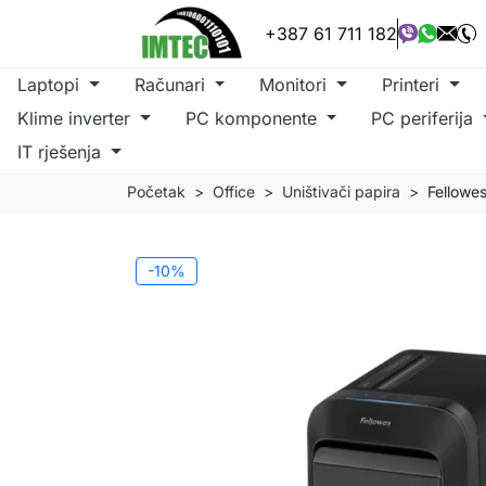
+387 61 711 182
Laptopi
Računari
Monitori
Printeri
Klime inverter
PC komponente
PC periferija
IT rješenja
Početak
Office
Uništivači papira
Fellowe
-10%