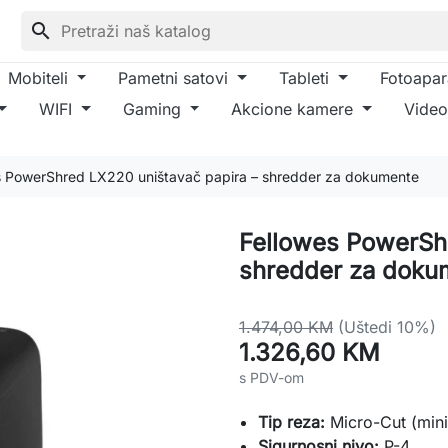
search
Mobiteli
Pametni satovi
Tableti
Fotoapar
WIFI
Gaming
Akcione kamere
Video
s PowerShred LX220 uništavač papira – shredder za dokumente
Fellowes PowerShr
shredder za doku
1.474,00 KM
(Uštedi 10%)
1.326,60 KM
s PDV-om
Tip reza:
Micro-Cut (mini
Sigurnosni nivo:
P-4