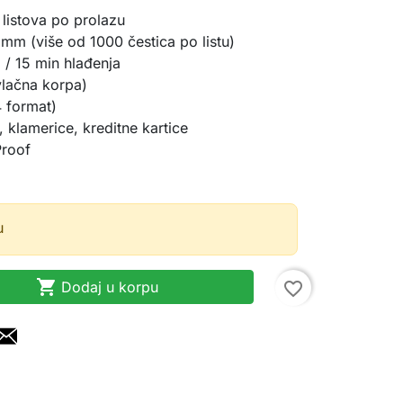
listova po prolazu
mm (više od 1000 čestica po listu)
/ 15 min hlađenja
vlačna korpa)
 format)
, klamerice, kreditne kartice
Proof
u

Dodaj u korpu
favorite_border