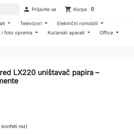

shopping_cart
0
Prijavite se
Korpa
ati
Televizori
Električni romobili
 i foto oprema
Kućanski aparati
Office
ed LX220 uništavač papira –
mente
 konfeti rez)