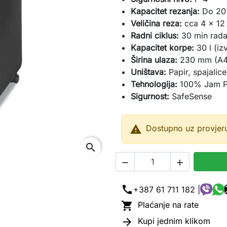
Kapacitet rezanja:
Do 20 
Veličina reza:
cca 4 × 12 
Radni ciklus:
30 min rada 
Kapacitet korpe:
30 l (iz
Širina ulaza:
230 mm (A4
Uništava:
Papir, spajalice
Tehnologija:
100% Jam 
Sigurnost:
SafeSense

Dostupno uz provjer
search


call
+387 61 711 182 |

Plaćanje na rate

Kupi jednim klikom