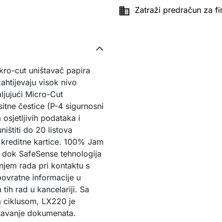

Zatraži predračun za f
ro-cut uništavač papira
zahtijevaju visok nivo
ljujući Micro-Cut
itne čestice (P-4 sigurnosni
osjetljivih podataka i
štiti do 20 listova
i kreditne kartice. 100% Jam
a, dok SafeSense tehnologija
jem rada pri kontaktu s
povratne informacije u
ih rad u kancelariji. Sa
m ciklusom, LX220 je
tavanje dokumenata.