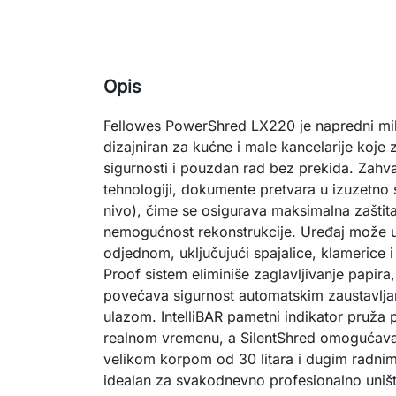
Opis
Fellowes PowerShred LX220 je napredni mik
dizajniran za kućne i male kancelarije koje 
sigurnosti i pouzdan rad bez prekida. Zahva
tehnologiji, dokumente pretvara u izuzetno s
nivo), čime se osigurava maksimalna zaštita 
nemogućnost rekonstrukcije. Uređaj može uni
odjednom, uključujući spajalice, klamerice 
Proof sistem eliminiše zaglavljivanje papir
povećava sigurnost automatskim zaustavljan
ulazom. IntelliBAR pametni indikator pruža 
realnom vremenu, a SilentShred omogućava t
velikom korpom od 30 litara i dugim radni
idealan za svakodnevno profesionalno uniš